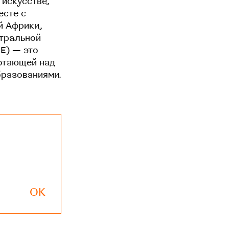
 искусстве,
есте с
й Африки,
нтральной
EE) — это
отающей над
бразованиями.
OK