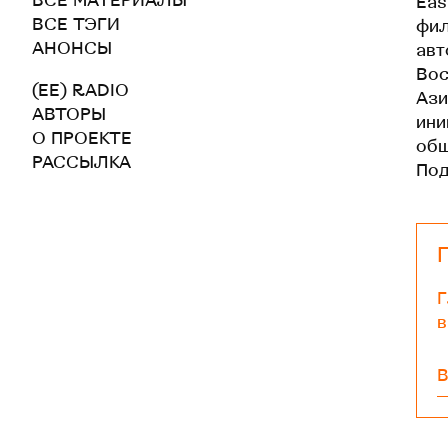
ВСЕ МАТЕРИАЛЫ
Eas
ВСЕ ТЭГИ
фил
АНОНСЫ
авт
Вос
(EE) RADIO
Ази
АВТОРЫ
ини
О ПРОЕКТЕ
общ
РАССЫЛКА
По
Г
в