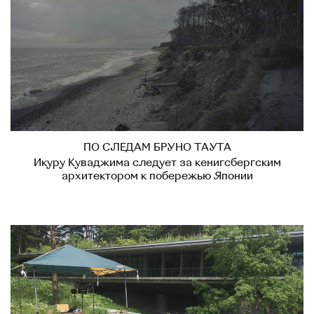
ПО СЛЕДАМ БРУНО ТАУТА
Икуру Куваджима следует за кенигсбергским
архитектором к побережью Японии