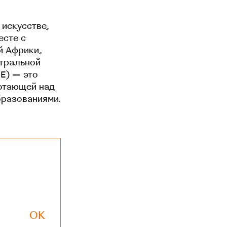
 искусстве,
есте с
й Африки,
нтральной
EE) — это
отающей над
бразованиями.
OK