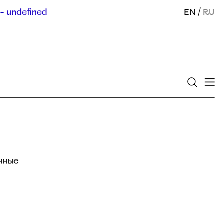
- undefined
EN
/
RU
нные