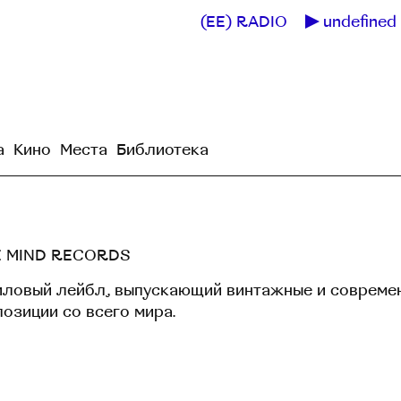
(EE) RADIO
undefined 
а
Кино
Места
Библиотека
E MIND RECORDS
иловый лейбл, выпускающий винтажные и совреме
озиции со всего мира.