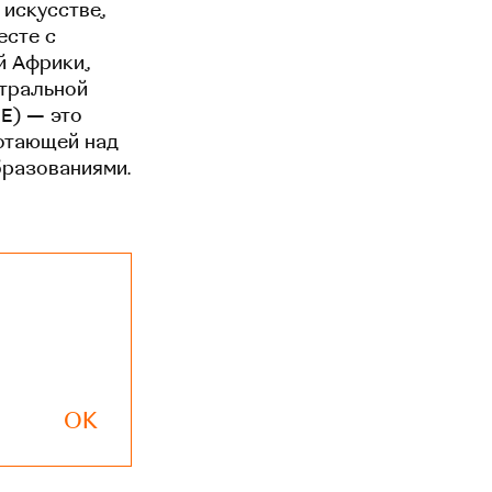
 искусстве,
есте с
й Африки,
нтральной
EE) — это
отающей над
бразованиями.
OK