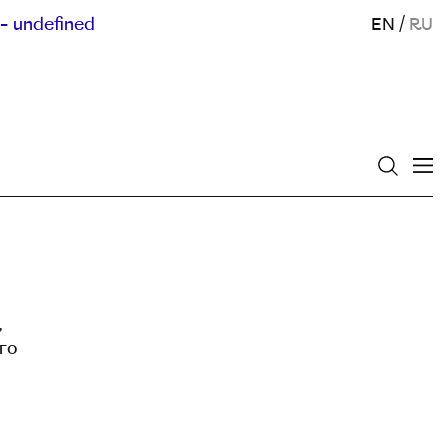
- undefined
EN
/
RU
,
го