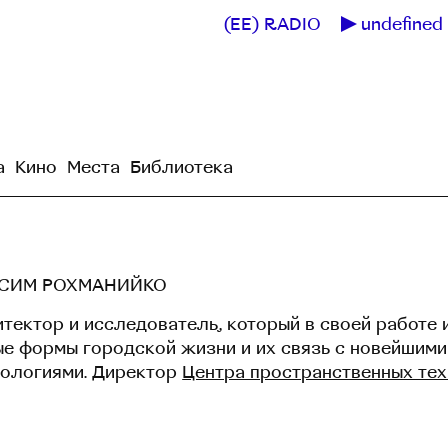
(EE) RADIO
undefined 
а
Кино
Места
Библиотека
СИМ РОХМАНИЙКО
тектор и исследователь, который в своей работе 
ые формы городской жизни и их связь с новейшими
нологиями. Директор
Центра пространственных те