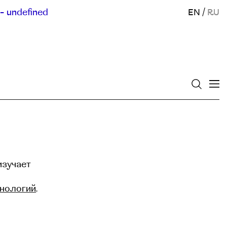
- undefined
EN
/
RU
изучает
хнологий
.