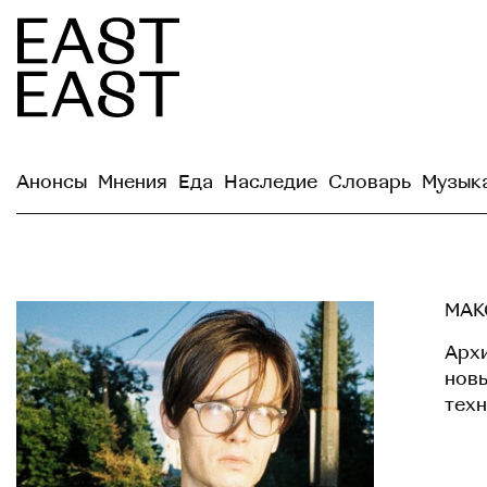
Анонсы
Мнения
Еда
Наследие
Словарь
Музык
МАК
Архи
нов
тех