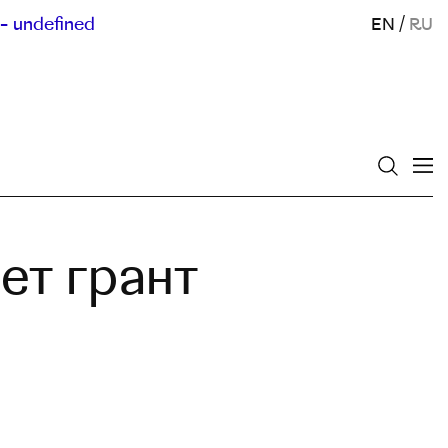
- undefined
EN
/
RU
ает грант