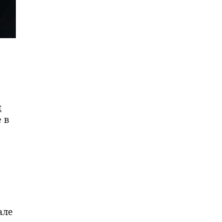
t
 в
але