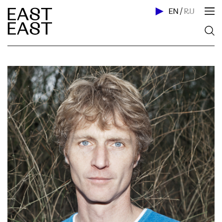
EN
/
RU