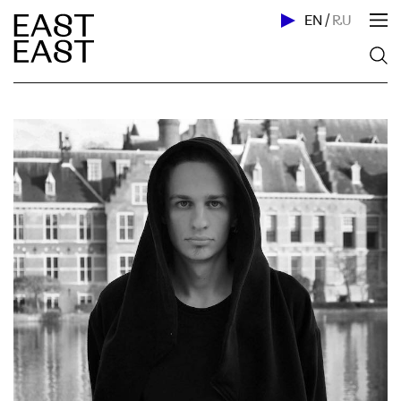
EN
/
RU