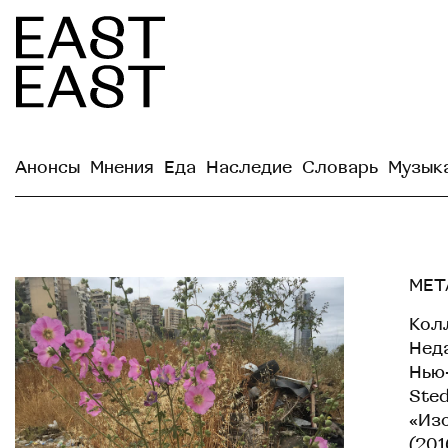
Анонсы
Мнения
Еда
Наследие
Словарь
Музык
MET
Колл
Неда
Нью-
Sted
«Изо
(201