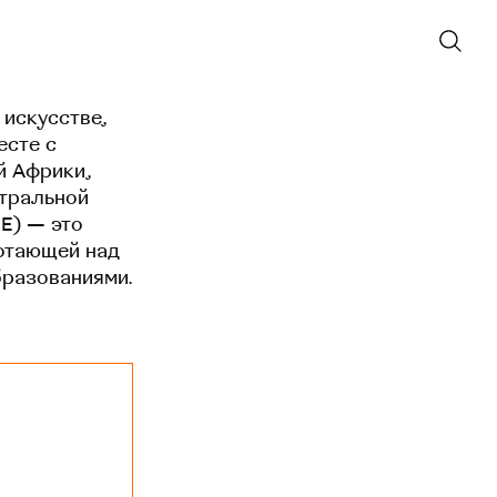
 искусстве,
есте с
й Африки,
нтральной
EE) — это
отающей над
бразованиями.