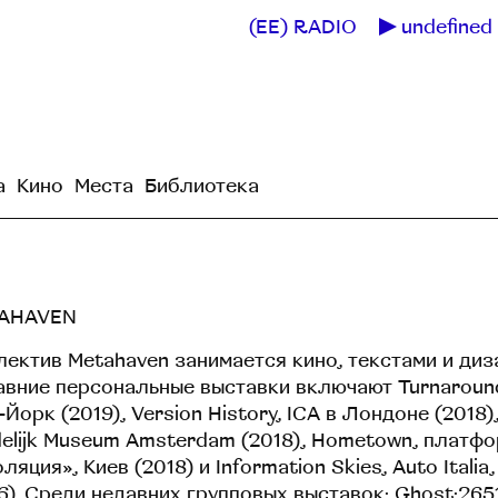
(EE) RADIO
undefined 
а
Кино
Места
Библиотека
AHAVEN
ектив Metahaven занимается кино, текстами и диз
вние персональные выставки включают Turnarounds
Йорк (2019), Version History, ICA в Лондоне (2018),
elijk Museum Amsterdam (2018), Hometown, платф
ляция», Киев (2018) и Information Skies, Auto Itali
6). Среди недавних групповых выставок: Ghost:265