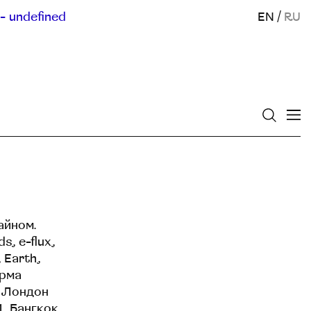
- undefined
EN
/
RU
айном.
, e-flux,
 Earth,
орма
a, Лондон
1, Бангкок