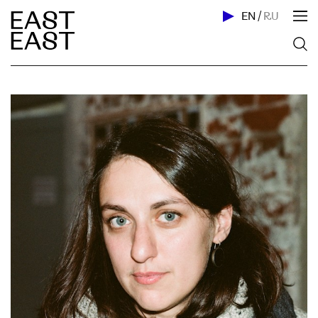
EN
/
RU