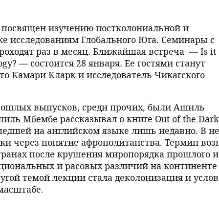
посвящен изучению постколониальной и
же исследованиям Глобального Юга. Семинары с
оходят раз в месяц. Ближайшая встреча — Is it
logy? — состоится 28 января. Ее гостями станут
то Камари Кларк и исследователь Чикагского
ошлых выпусков, среди прочих, были Ашиль
шиль Мбембе
рассказывал о книге
Out of the Dark
ышедшей на английском языке лишь недавно. В н
ки через понятие афрополитанства. Термин воз
транах после крушения миропорядка прошлого и
циональных и расовых различий на континенте
угой темой лекции стала деколонизация и усло
масштабе.