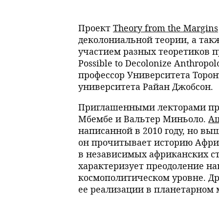
Проект
Theory from the Margins
деколониальной теории, а так
участием разных теоретиков пр
Possible to Decolonize Anthropo
профессор Университета Торон
университета Райан Джобсон.
Приглашенными лекторами пр
Мбембе и Вальтер Миньоло.
А
написанной в 2010 году, но в
он прочитывает историю Афри
в независимых африканских с
характеризует преодоление на
космополитическом уровне. Др
ее реализации в планетарном 