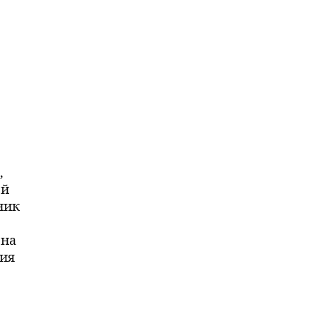
,
ей
ник
 на
вия