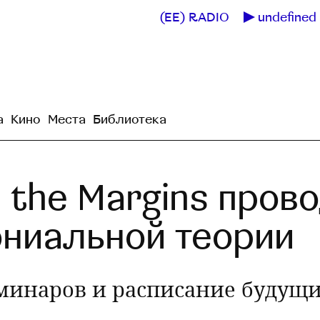
(EE) RADIO
undefined 
а
Кино
Места
Библиотека
 the Margins пров
ониальной теории
минаров и расписание будущи