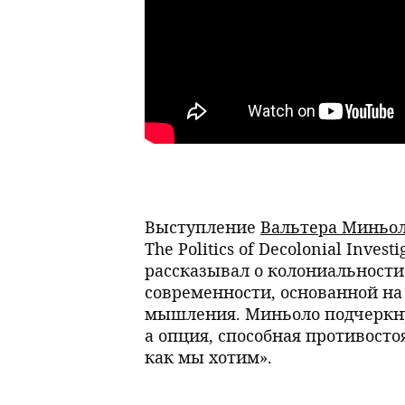
Выступление
Вальтера Миньо
The Politics of Decolonial Inves
рассказывал о колониальности 
современности, основанной на
мышления. Миньоло подчеркнул
а опция, способная противост
как мы хотим».