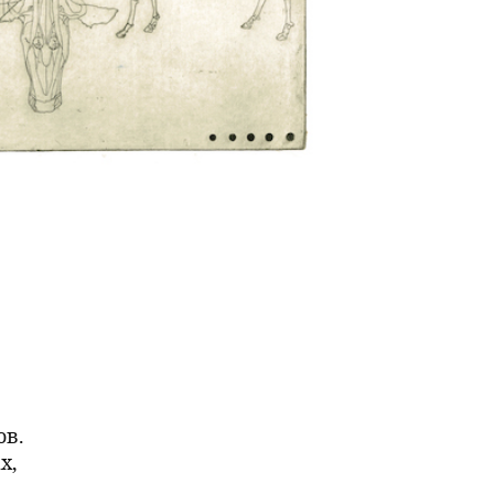
ов.
х,