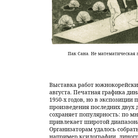
Пак Сана. Не математическая з
Выставка работ южнокорейски
августа. Печатная графика ди
1950-х годов, но в экспозици
произведения последних двух д
сохраняет популярность: по м
привлекает широтой диапазона
Организаторам удалось собрать
например ксилографии, линог