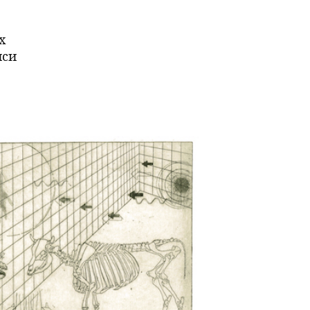
х
иси