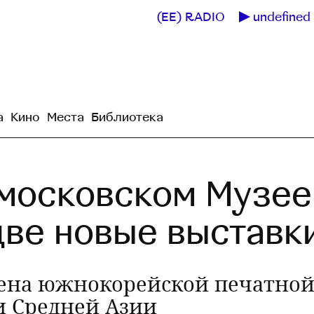
(EE) RADIO
undefined 
а
Кино
Места
Библиотека
 московском Музее
две новые выставк
ена южнокорейской печатной 
и Средней Азии