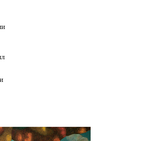
ии
лл
 и