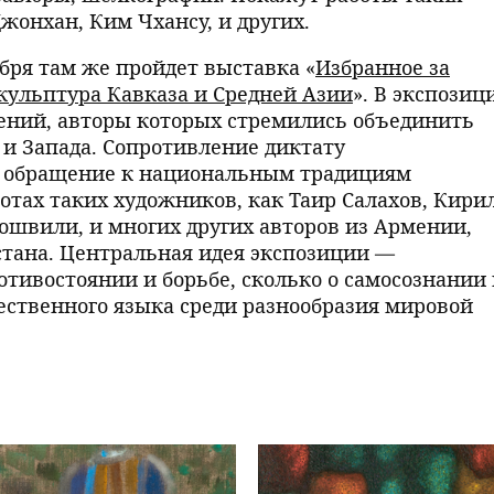
жонхан, Ким Чхансу, и других.
оября там же пройдет выставка «
Избранное за
скульптура Кавказа и Средней Азии
». В экспозиц
ений, авторы которых стремились объединить
и Запада. Сопротивление диктату
и обращение к национальным традициям
отах таких художников, как Таир Салахов, Кири
гошвили, и многих других авторов из Армении,
стана. Центральная идея экспозиции —
отивостоянии и борьбе, сколько о самосознании
ественного языка среди разнообразия мировой