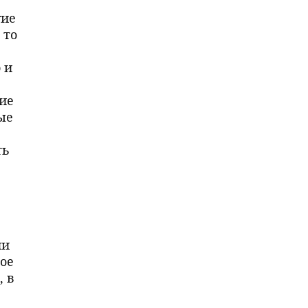
гие
 то
 и
ие
ые
ть
ии
ое
, в