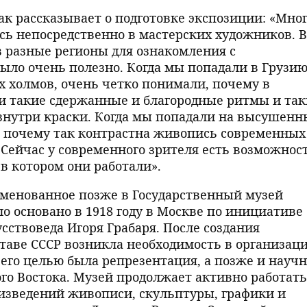
ак рассказывает о подготовке экспозиции: «Мно
сь непосредственно в мастерских художников. В
 разные регионы для ознакомления с
ыло очень полезно. Когда мы попадали в Грузию
х холмов, очень четко понимали, почему в
 такие сдержанные и благородные ритмы и так
знутри краски. Когда мы попадали на высушенн
 почему так контрастна живопись современных
Сейчас у современного зрителя есть возможнос
 в котором они работали».
еименованное позже в Государственный музей
ло основано в 1918 году в Москве по инициативе
сствоведа Игоря Грабаря. После создания
таве СССР возникла необходимость в организац
его целью была репрезентация, а позже и научн
го Востока. Музей продолжает активно работать
оизведений живописи, скульптуры, графики и