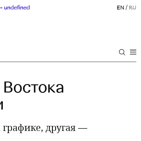
- undefined
EN
/
RU
 Востока
и
графике, другая —