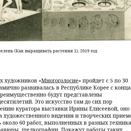
елень (Как выращивать растения 1), 2019 год
х художников «
Многоголосие
» пройдет с 5 по 30
намично развивалась в Республике Корее с конца
и преимущественно будут представлены
есятилетий. Это искусство там до сих пор
нению куратора выставки Ирины Елисеевой, оно
 художественного видения и творческих прием
 около 60 работ, выполненных в разных техника
равюры, шелкографии. Покажут работы таких