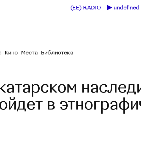
(EE) RADIO
undefined 
а
Кино
Места
Библиотека
 катарском наслед
ройдет в этнограф