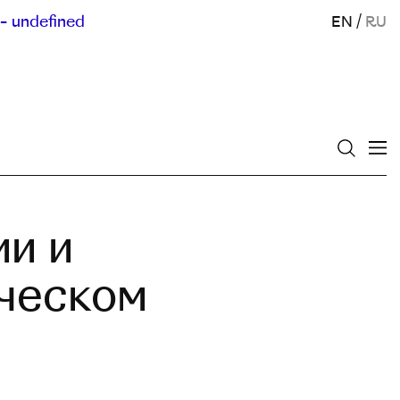
- undefined
EN
/
RU
ии и
ическом