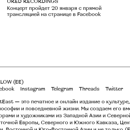
ORED RECORDINGS
Концерт пройдет 20 января с прямой
трансляцией на странице в Facebook
LOW (EE)
ebook
Instagram
Telegram
Threads
Twitter
tEast — это печатное и онлайн издание о культуре,
ософии и повседневной жизни. Мы создаем его вм
орами и художниками из Западной Азии и Северно
точной Европы, Северного и Южного Кавказа, Це
и, Восточной и Юго-Восточной Азии и не только. (