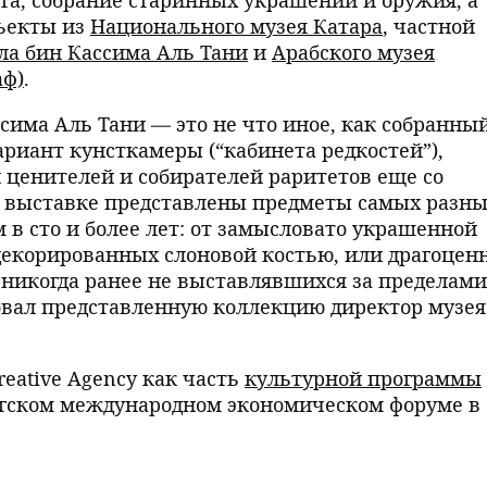
га, собрание старинных украшений и оружия, а
бъекты из
Национального музея Катара
, частной
ла бин Кассима Аль Тани
и
Арабского музея
аф)
.
сима Аль Тани — это не что иное, как собранны
иант кунсткамеры (“кабинета редкостей”),
 ценителей и собирателей раритетов еще со
а выставке представлены предметы самых разн
 в сто и более лет: от замысловато украшенной
декорированных слоновой костью, или драгоцен
никогда ранее не выставлявшихся за пределами
овал представленную коллекцию директор музея
reative Agency как часть
культурной программы
ргском международном экономическом форуме в