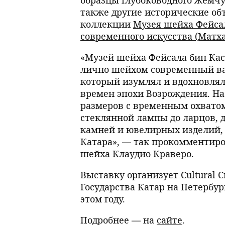
образцы глубоководного жемчу
также другие исторические о
коллекции
Музея шейха Фейса
современного искусства (Матх
«Музей шейха Фейсала бин Кас
лично шейхом современный вар
который изумлял и вдохновлял
времен эпохи Возрождения. Н
размеров с временным охватом
стеклянной лампы до ларцов, 
камней и ювелирных изделий, 
Катара», — так прокомментир
шейха Клаудио Краверо.
Выставку организует Cultural C
Государства Катар на Петербу
этом году.
Подробнее — на
сайте
.