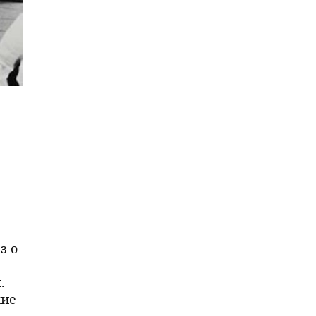
з о
.
кие