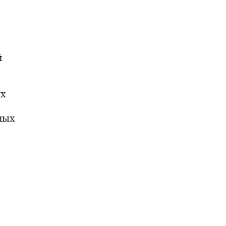
й
ых
ных