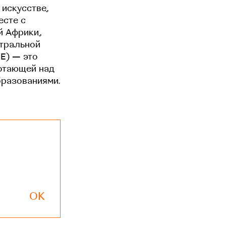
 искусстве,
есте с
й Африки,
нтральной
EE) — это
отающей над
бразованиями.
OK