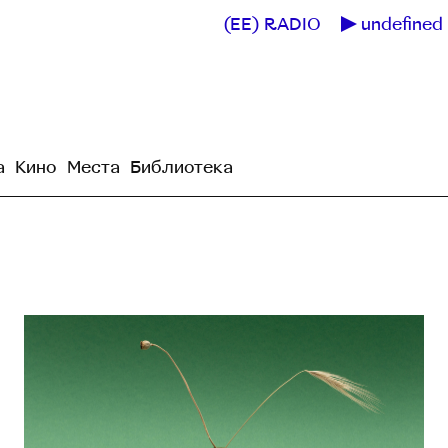
(EE) RADIO
undefined 
а
Кино
Места
Библиотека