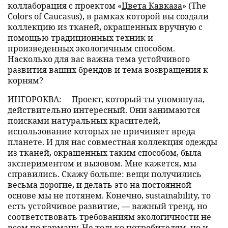
коллаборация с проектом «
Цвета Кавказа
» (The
Colors of Caucasus), в рамках которой вы создали
коллекцию из тканей, окрашенных вручную с
помощью традиционных техник и
произведенных экологичным способом.
Насколько для вас важна тема устойчивого
развития ваших брендов и тема возвращения к
корням?
ИНГОРОКВА:
Проект, который ты упомянула,
действительно интересный. Они занимаются
поисками натуральных красителей,
использование которых не причиняет вреда
планете. И для нас совместная коллекция одежды
из тканей, окрашенных таким способом, была
экспериментом и вызовом. Мне кажется, мы
справились. Скажу больше: вещи получились
весьма дорогие, и делать это на постоянной
основе мы не потянем. Конечно, sustainability, то
есть устойчивое развитие, — важный тренд, но
соответствовать требованиям экологичности не
всем по карману. Не только потребителям, но и