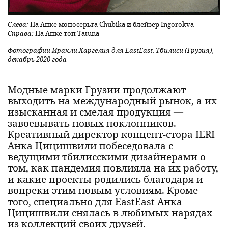
Cлева:
На Анке моносерьга Chubika и блейзер Ingorokva
Cправа:
На Анке топ Tatuna
Фотографии Иракли Харгелия для EastEast. Тбилиси (Грузия),
декабрь 2020 года
Модные марки Грузии продолжают
выходить на международный рынок, а их
изысканная и смелая продукция —
завоевывать новых поклонников.
Креативный директор концепт-стора IERI
Анка Цицишвили побеседовала с
ведущими тбилисскими дизайнерами о
том, как пандемия повлияла на их работу,
и какие проекты родились благодаря и
вопреки этим новым условиям. Кроме
того, специально для EastEast Анка
Цицишвили снялась в любимых нарядах
из коллекций своих друзей.