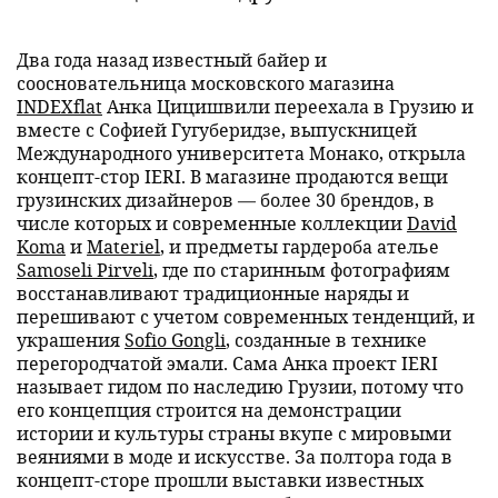
Два года назад известный байер и
соосновательница московского магазина
INDEXflat
Анка Цицишвили переехала в Грузию и
вместе с Софией Гугуберидзе, выпускницей
Международного университета Монако, открыла
концепт-стор IERI. В магазине продаются вещи
грузинских дизайнеров — более 30 брендов, в
числе которых и современные коллекции
David
Koma
и
Materiel
, и предметы гардероба ателье
Samoseli Pirveli
, где по старинным фотографиям
восстанавливают традиционные наряды и
перешивают с учетом современных тенденций, и
украшения
Sofio Gongli
, созданные в технике
перегородчатой эмали. Сама Анка проект IERI
называет гидом по наследию Грузии, потому что
его концепция строится на демонстрации
истории и культуры страны вкупе с мировыми
веяниями в моде и искусстве. За полтора года в
концепт-сторе прошли выставки известных