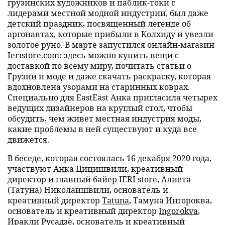
грузинских художников и паблик-токи с
лидерами местной модной индустрии, был даже
детский праздник, посвященный легенде об
аргонавтах, которые прибыли в Колхиду и увезли
золотое руно. В марте запустился онлайн-магазин
Ieristore.com
: здесь можно купить вещи с
доставкой по всему миру, почитать статьи о
Грузии и моде и даже скачать раскраску, которая
вдохновлена узорами на старинных коврах.
Специально для EastEast Анка пригласила четырех
ведущих дизайнеров на круглый стол, чтобы
обсудить, чем живет местная индустрия моды,
какие проблемы в ней существуют и куда все
движется.
В беседе, которая состоялась 16 декабря 2020 года,
участвуют Анка Цицишвили, креативный
директор и главный байер IERI store, Алиета
(Татуна) Николаишвили, основатель и
креативный директор
Tatuna
, Тамуна Ингороква,
основатель и креативный директор
Ingorokva
,
Иракли Русадзе, основатель и креативный