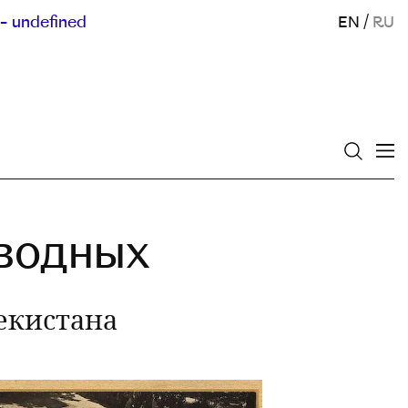
- undefined
EN
/
RU
зводных
екистана