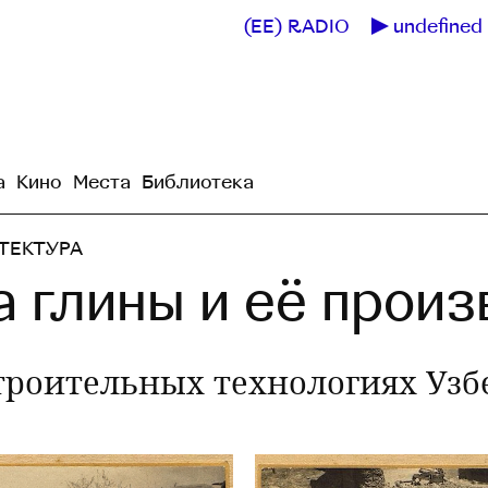
(EE) RADIO
undefined 
а
Кино
Места
Библиотека
ТЕКТУРА
а глины и её прои
троительных технологиях Узб