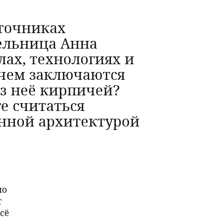
точниках
тельница Анна
ах, технологиях и
 чем заключаются
з неё кирпичей?
е считаться
енной архитектурой
по
т
сё