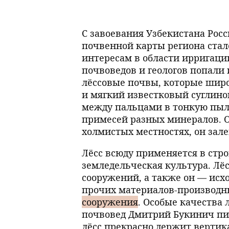
С завоевания Узбекистана Рос
почвенной карты региона стал
интересам в области ирригации
почвоведов и геологов попали 
лёссовые почвы, которые широ
и мягкий известковый суглинок
между пальцами в тонкую пыл
примесей разных минералов. О
холмистых местностях, он зал
Лёсс всюду применяется в стро
земледельческая культура. Лёс
сооружений, а также он — исх
прочих материалов-производны
сооружения
. Особые качества
почвовед Дмитрий Букинич пис
лёсс прекрасно держит верти