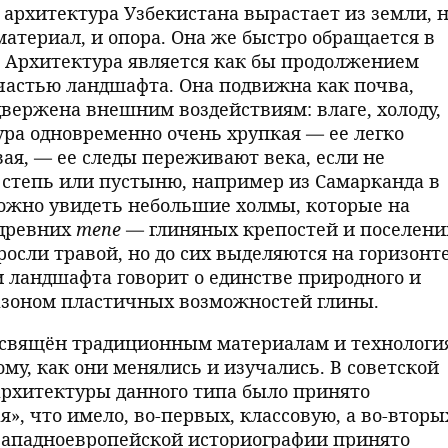
архитектура Узбекистана вырастает из земли, 
 материал, и опора. Она же быстро обращается в
 Архитектура является как бы продолжением
 частью ландшафта. Она подвижна как почва,
двержена внешним воздействиям: влаге, холоду,
ура одновременно очень хрупкая — ее легко
ая, — ее следы переживают века, если не
з степь или пустыню, например из Самарканда в
можно увидеть небольшие холмы, которые на
 древних
тепе
— глиняных крепостей и поселени
сли травой, но до сих выделяются на горизонте
и ландшафта говорит о единстве природного и
пазоном пластичных возможностей глины.
посвящён традиционным материалам и технологи
ому, как они менялись и изучались. В советской
рхитектуры данного типа было принято
», что имело, во-первых, классовую, а во-вторы
западноевропейской историографии принято