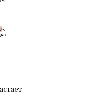
ым
—
в
».
дко
астает