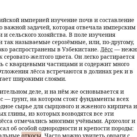
сийской империей изучение почв и составление
о важной задачей, которая отвечала имперским
 и сельского хозяйства. В поле изучения
и так называемые серозёмные, или, по-другому,
ко распространены в Узбекистане.
Лёсс
— нежн
 серовато-желтого цвета. Он легко растирается
ь с кварцевыми частицами и содержит много
тложения лёсса встречаются в долинах рек и в
егает широкими слоями.
ительном деле, и на нём же основывается и
с — грунт, на котором стоят фундаменты всех
одное сырье для сырцового и жженого кирпича и
х глины, из которых возводятся все эти
 лёсса отмечались многими учёными. Археолог и
ал об особой однородности и крепости породы:
кальные
откосы
. Часто можно увидеть овраги с