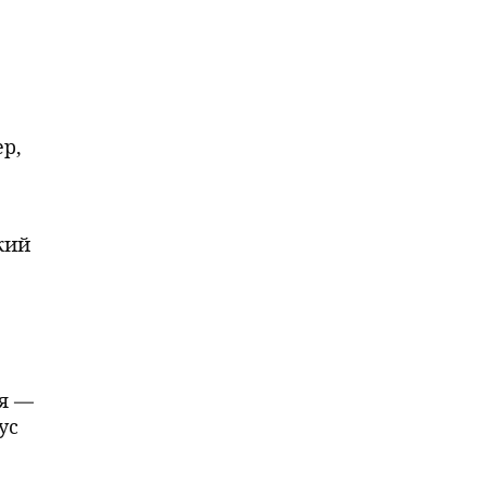
р,
кий
ая —
ус