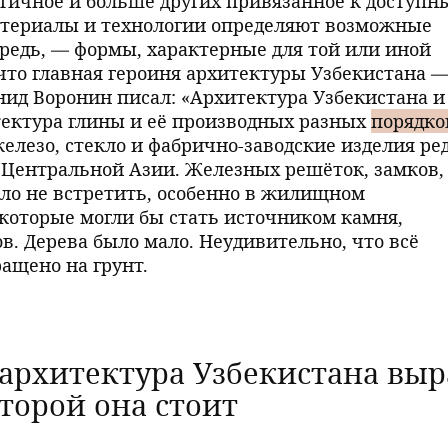
тичное и больше других привязанное к доступн
атериалы и технологии определяют возможные
ередь, — формы, характерные для той или иной
что главная героиня архитектуры Узбекистана 
нид Воронин писал: «Архитектура Узбекистана и
тектура глины и её производных разных
порядко
елезо, стекло и фабрично-заводские изделия ре
 Центральной Азии. Железных решёток, замков,
было не встретить, особенно в жилищном
 которые могли бы стать источником камня,
ов. Дерева было мало. Неудивительно, что всё
ащено на грунт.
архитектура Узбекистана выр
оторой она стоит