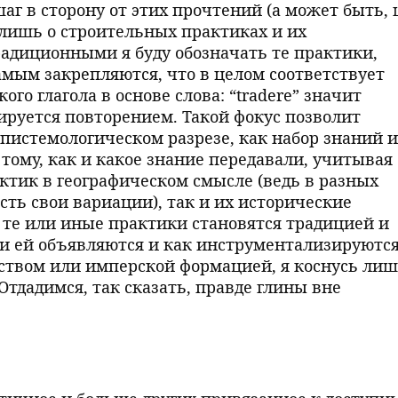
аг в сторону от этих прочтений (а может быть, 
ь лишь о строительных практиках и их
адиционными я буду обозначать те практики,
амым закрепляются, что в целом соответствует
го глагола в основе слова: “tradere” значит
уируется повторением. Такой фокус позволит
эпистемологическом разрезе, как набор знаний и
 тому, как и какое знание передавали, учитывая
ктик в географическом смысле (ведь в разных
сть свои вариации), так и их исторические
к те или иные практики становятся традицией и
они ей объявляются и как инструментализируютс
ством или имперской формацией, я коснусь ли
Отдадимся, так сказать, правде глины вне