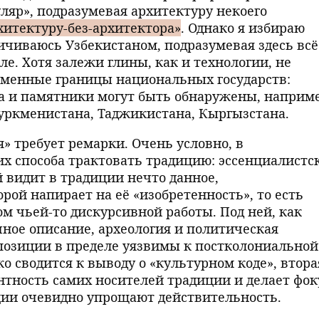
ляр», подразумевая архитектуру некоего
хитектуру-без-архитектора»
. Однако я избираю
ичиваюсь Узбекистаном, подразумевая здесь всё
ле. Хотя залежи глины, как и технологии, не
менные границы национальных государств:
а и памятники могут быть обнаружены, наприме
уркменистана, Таджикистана, Кыргызстана.
» требует ремарки. Очень условно, в
их способа трактовать традицию: эссенциалистс
 видит в традиции нечто данное,
рой напирает на её «изобретенность», то есть
м чьей-то дискурсивной работы. Под ней, как
чное описание, археология и политическая
позиции в пределе уязвимы к постколониальной
ко сводится к выводу о «культурном коде», втор
ентность самих носителей традиции и делает фок
ции очевидно упрощают действительность.