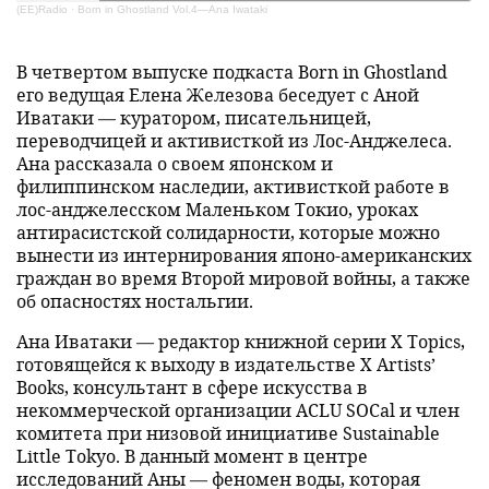
(EE)Radio
·
Born in Ghostland Vol.4—Ana Iwataki
В четвертом выпуске подкаста Born in Ghostland
его ведущая Елена Железова беседует с Аной
Иватаки — куратором, писательницей,
переводчицей и активисткой из Лос-Анджелеса.
Ана рассказала о своем японском и
филиппинском наследии, активисткой работе в
лос-анджелесском Маленьком Токио, уроках
антирасистской солидарности, которые можно
вынести из интернирования японо-американских
граждан во время Второй мировой войны, а также
об опасностях ностальгии.
Ана Иватаки — редактор книжной серии X Topics,
готовящейся к выходу в издательстве X Artists’
Books, консультант в сфере искусства в
некоммерческой организации ACLU SOCal и член
комитета при низовой инициативе Sustainable
Little Tokyo. В данный момент в центре
исследований Аны — феномен воды, которая