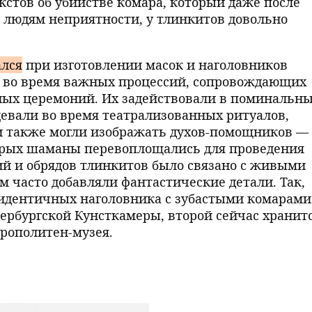
кстов об убийстве комара, который даже после
 людям неприятности, у тлинкитов довольно
ался
при изготовлении масок и наголовников
и во время важных процессий, сопровождающих
ных церемоний. Их задействовали в поминальн
цевали во время театрализованных ритуалов,
 также могли изображать духов-помощников —
торых шаманы перевоплощались для проведения
й и обрядов тлинкитов было связано с живыми
м часто добавляли фантастические детали. Так,
идентичных наголовника с зубастыми комарами
тербургской Кунсткамеры, второй сейчас хранитс
рополитен-музея.