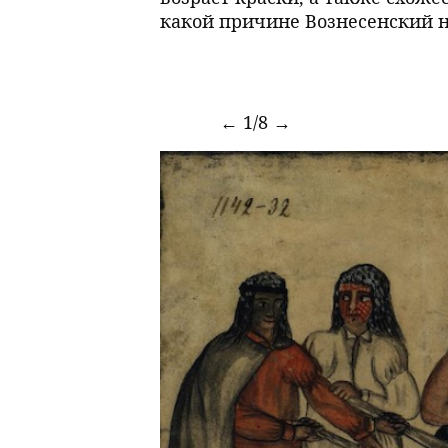
какой причине Вознесенский не
←
1/8
→