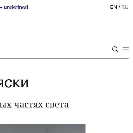
- undefined
EN
/
RU
яски
ых частях света