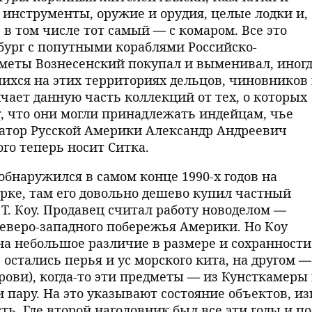
 инструменты, оружие и орудия, целые лодки и,
 в том числе тот самый — с комаром. Все это
бург с попутными кораблями Российско-
меты Вознесенский покупал и выменивал, иног
шихся на этих территориях дельцов, чиновников
чает данную часть коллекций от тех, о которых
, что они могли принадлежать индейцам, чье
натор Русской Америки Александр Андреевич
ого теперь носит Ситка.
бнаружился в самом конце 1990-х годов на
ке, там его довольно дешево купил частный
Т. Коу. Продавец считал работу новоделом —
еверо-западного побережья Америки. Но Коу
 на небольшое различие в размере и сохранности
 остались перья и ус морского кита, на другом —
ови), когда-то эти предметы — из Кунсткамеры
пару. На это указывают состояние объектов, из
ть. Где второй наголовник был все эти годы и по