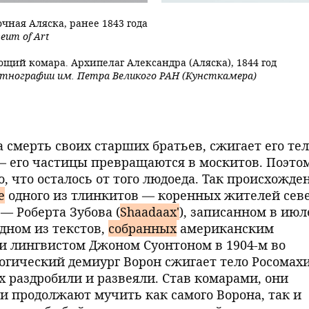
очная Аляска, ранее 1843 года
seum of Art
ющий комара. Архипелаг Александра (Аляска), 1844 год
 этнографии им. Петра Великого РАН (Кунсткамера)
а смерть своих старших братьев, сжигает его те
 — его частицы превращаются в москитов. Поэто
о, что осталось от того людоеда. Так происхожде
е
одного из тлинкитов — коренных жителей севе
— Роберта Зубова (
Shaadaax'
), записанном в июл
одном из текстов,
собранных
американским
и лингвистом Джоном Суонтоном в 1904-м во
огический демиург Ворон сжигает тело Росомахи
их раздробили и развеяли. Став комарами, они
 и продолжают мучить как самого Ворона, так и