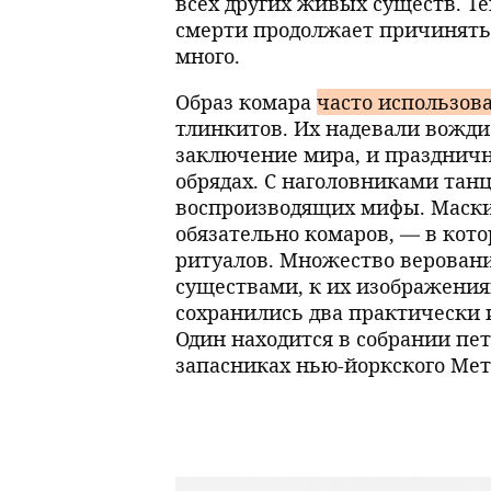
всех других живых существ. Те
смерти продолжает причинять
много.
Образ комара
часто использов
тлинкитов. Их надевали вожд
заключение мира, и празднич
обрядах. С наголовниками тан
воспроизводящих мифы. Маски
обязательно комаров, — в ко
ритуалов. Множество веровани
существами, к их изображения
сохранились два практически 
Один находится в собрании пе
запасниках нью-йоркского Мет