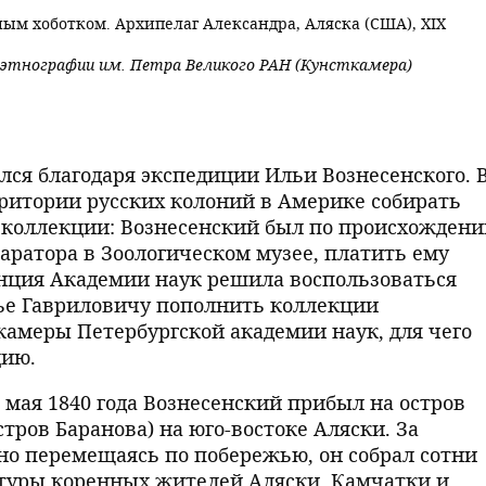
ным хоботком. Архипелаг Александра, Аляска (США), XIX
и этнографии им. Петра Великого РАН (Кунсткамера)
лся благодаря экспедиции Ильи Вознесенского. 
рритории русских колоний в Америке собирать
 коллекции: Вознесенский был по происхожден
ратора в Зоологическом музее, платить ему
нция Академии наук решила воспользоваться
ье Гавриловичу пополнить коллекции
камеры Петербургской академии наук, для чего
цию.
 мая 1840 года Вознесенский прибыл на остров
тров Баранова) на юго-востоке Аляски. За
но перемещаясь по побережью, он собрал сотни
туры коренных жителей Аляски, Камчатки и