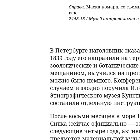
Справа
: Маска комара, со съем
век
2448-13 / Музей антропологии 
В Петербурге наголовник оказа
1839 году его направили на те
зоологические и ботанические
мещанином, выучился на препа
можно было немного. Конфере
случаем и заодно поручила Ил
Этнографического музея Кунст
составили отдельную инструк
После восьми месяцев в море 1
Ситка (сейчас официально — ос
следующие четыре года, актив
предметов материальной куль