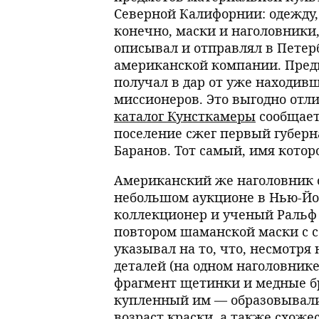
Северной Калифорнии: одежду,
конечно, маски и наголовники,
описывал и отправлял в Петер
американской компании. Пред
получал в дар от уже находив
миссионеров. Это выгодно отли
каталог Кунсткамеры
сообщает
поселение сжег первый губер
Баранов. Тот самый, имя котор
Американский же наголовник о
небольшом аукционе в Нью-Йор
коллекционер и ученый Ральф 
повтором шаманской маски с с
указывал на то, что, несмотря
деталей (на одном наголовнике
фрагмент щетинки и медные бр
купленный им — образовывали 
возраст краски, а также схожес