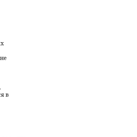
ых
 не
.
я в