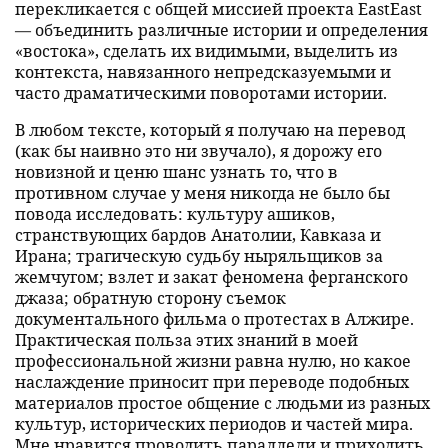
перекликается с общей миссией проекта EastEast
— объединить различные истории и определения
«востока», сделать их видимыми, выделить из
контекста, навязанного непредсказуемыми и
часто драматическими поворотами истории.
В любом тексте, который я получаю на перевод
(как бы наивно это ни звучало), я дорожу его
новизной и ценю шанс узнать то, что в
противном случае у меня никогда не было бы
повода исследовать: культуру ашиков,
странствующих бардов Анатолии, Кавказа и
Ирана; трагическую судьбу ныряльщиков за
жемчугом; взлет и закат феномена ферганского
джаза; обратную сторону съемок
документального фильма о протестах в Алжире.
Практическая польза этих знаний в моей
профессиональной жизни равна нулю, но какое
наслаждение приносит при переводе подобных
материалов простое общение с людьми из разных
культур, исторических периодов и частей мира.
Мне нравится проводить параллели и приходить