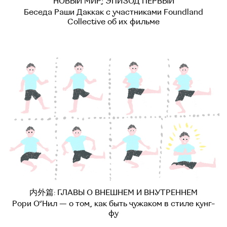
НОВЫЙ МИР; ЭПИЗОД ПЕРВЫЙ
Беседа Раши Даккак с участниками Foundland
Collective об их фильме
内外篇: ГЛАВЫ О ВНЕШНЕМ И ВНУТРЕННЕМ
Рори О’Нил — о том, как быть чужаком в стиле кунг-
фу