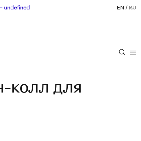
- undefined
EN
/
RU
н-колл для