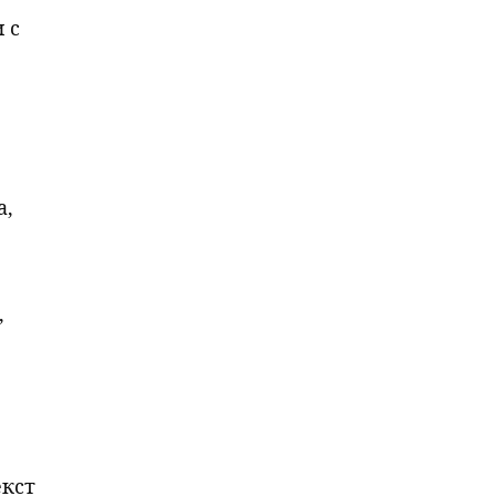
 с
а,
,
екст