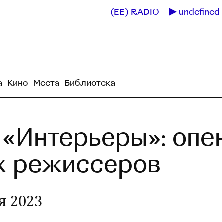
(EE) RADIO
undefined 
а
Кино
Места
Библиотека
a «Интерьеры»: опе
х режиссеров
я 2023