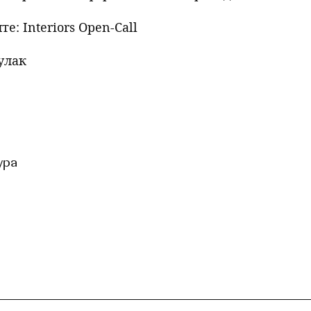
: Interiors Open-Call
улак
ура