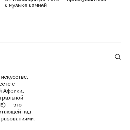
к музыке камней
 искусстве,
есте с
й Африки,
нтральной
EE) — это
отающей над
бразованиями.