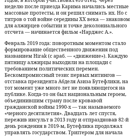
неделю после приезда Карима начались местные
массовые протесты, и он решил снимать их. Но с
титров о той войне середины XX века — знаковом
для алжирцев событии и точке деколониального
отсчета — начинается фильм «Нарджес А.».
Февраль 2019 года: поворотным моментом стало
формирование общественного движения под
названием Hirak (с араб. — «движение»). Каждую
пятницу алжирцы выходили на площади с
требованием политических перемен.
Бескомпромиссный тезис первых митингов —
отставка президента Абделя Азиза Бутефлики, на
тот момент уже много лет не появляющегося на
публике. Когда-то он был национальным героем,
объединившим страну после кровавой
гражданской войны 1990-х — так называемого
«черного десятилетия». Двадцать лет спустя,
пережив инсульт в 2013 году и отпраздновав 82-й
день рождения в 2019-м, Бутефлика продолжал
управлять государством. Триггером для начала