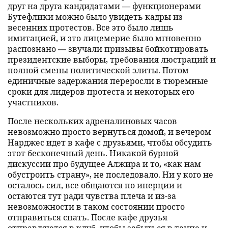
друг на друга кандидатами — функционерами
Бутефлики можно было увидеть кадры из
весенних протестов. Все это было лишь
имитацией, и это лицемерие было мгновенно
распознано — звучали призывы бойкотировать
президентские выборы, требования люстраций и
полной смены политической элиты. Потом
единичные задержания переросли в тюремные
сроки для лидеров протеста и некоторых его
участников.
После нескольких адреналиновых часов
невозможно просто вернуться домой, и вечером
Нарджес идет в кафе с друзьями, чтобы обсудить
этот бесконечный день. Никакой бурной
дискуссии про будущее Алжира и то, «как нам
обустроить страну», не последовало. Ни у кого не
осталось сил, все общаются по инерции и
остаются тут ради чувства плеча и из-за
невозможности в таком состоянии просто
отправиться спать. После кафе друзья
отправляются в клуб, чтобы забыться в танце и