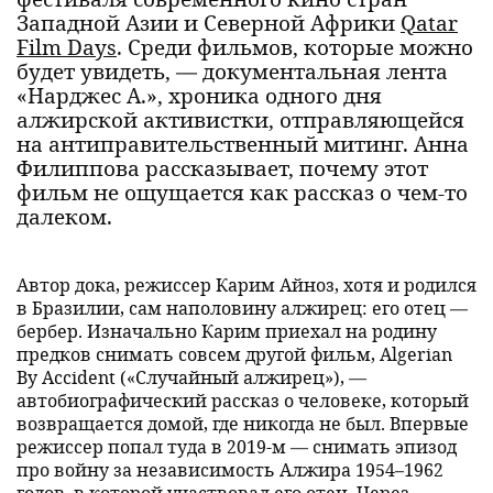
Западной Азии и Северной Африки
Qatar
Film Days
. Среди фильмов, которые можно
будет увидеть, — документальная лента
«Нарджес А.», хроника одного дня
алжирской активистки, отправляющейся
на антиправительственный митинг. Анна
Филиппова рассказывает, почему этот
фильм не ощущается как рассказ о чем-то
далеком.
Автор дока, режиссер Карим Айноз, хотя и родился
в Бразилии, сам наполовину алжирец: его отец —
бербер. Изначально Карим приехал на родину
предков снимать совсем другой фильм, Algerian
By Accident («Случайный алжирец»), —
автобиографический рассказ о человеке, который
возвращается домой, где никогда не был. Впервые
режиссер попал туда в 2019-м — снимать эпизод
про войну за независимость Алжира 1954–1962
годов, в которой участвовал его отец. Через