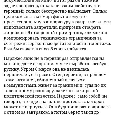
документальном кино. В этот раз он тоже не
задает вопросов, никак не взаимодействует с
героиней, только бесстрастно наблюдает. Фильм
целиком снят на смартфон, потому что
профессиональную аппаратуру алжирские власти
использовать запретили, пригрозив отобрать
лицензию. Это хороший пример того, как можно
компенсировать технические ограничения за
счет режиссерской изобретательности и монтажа.
Был бы сюжет, а способ снять найдется.
Нарджес явно не в первый раз отправляется на
митинг, даже ее организм уже выработал особую
рутину. Утром 8 марта она не выспалась,
нервничает, ее трясет. Отец героини, в прошлом
тоже активист, обвиненный в связях с
коммунистами, живет за границей и, судя по их
телефонному разговору, далек от алжирской
политической повестки. Нарджес, само собой, не
говорит, что идет на акцию протеста, с которой
может не вернуться. Она буднично разговаривает
с отцом за завтраком, а потом берет такси до