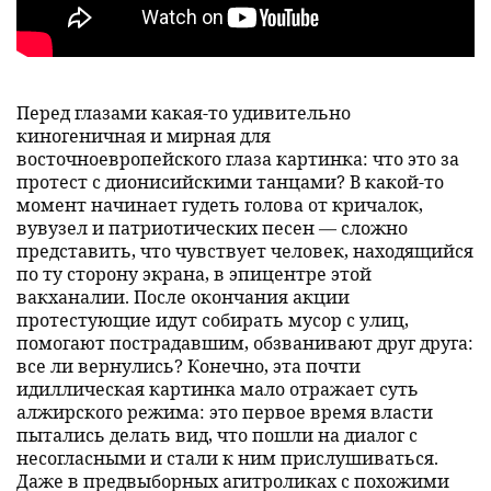
Перед глазами какая-то удивительно
киногеничная и мирная для
восточноевропейского глаза картинка: что это за
протест с дионисийскими танцами? В какой-то
момент начинает гудеть голова от кричалок,
вувузел и патриотических песен — сложно
представить, что чувствует человек, находящийся
по ту сторону экрана, в эпицентре этой
вакханалии. После окончания акции
протестующие идут собирать мусор с улиц,
помогают пострадавшим, обзванивают друг друга:
все ли вернулись? Конечно, эта почти
идиллическая картинка мало отражает суть
алжирского режима: это первое время власти
пытались делать вид, что пошли на диалог с
несогласными и стали к ним прислушиваться.
Даже в предвыборных агитроликах с похожими