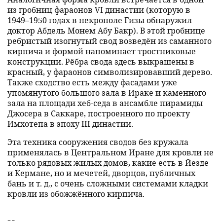
из гробниц фараонов VI династии (которую в
1949–1950 годах в некрополе Гизы обнаружил
доктор Абдель Монем Абу Бакр). В этой гробнице
ребристый изогнутый свод возведён из саманного
кирпича и формой напоминает тростниковые
конструкции. Рёбра свода здесь выкрашены в
красный, у фараонов символизировавший дерево.
Также сходство есть между фасадами уже
упомянутого большого зала в Ираке и каменного
зала на площади хеб-седа в ансамбле пирамиды
Джосера в Саккаре, построенного по проекту
Имхотепа в эпоху III династии.
Эта техника сооружения сводов без кружала
применялась в Центральном Иране для кровли не
только рядовых жилых домов, какие есть в Йезде
и Кермане, но и мечетей, дворцов, публичных
бань и т. д., с очень сложными системами кладки
кровли из обожжённого кирпича.