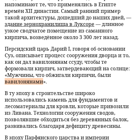
напоминают те, что применялись в Египте
времён XII династии. Самый ранний пример
такой архитектуры, дошедший до наших дней, —
здание зернохранилища в Луксоре
— длинное
узкое сводчатое помещение из саманного
кирпича, возведённое около 3 300 лет назад.
Персидский царь Дарий I, говоря об основании
Суз, описывает процесс сооружения дворца и то,
как он дал вавилонянам ссуду, чтобы те
формовали кирпич, затвердевающий на солнце:
«Мужчины, что обжигали кирпичи, были
вавилонянами
».
В ту эпоху в строительстве широко
использовались камень для фундаментов и
лесоматериалы для кровли, которые привозили
из Ливана. Технологии сооружения сводов,
позволявшие обходиться без деревянных балок,
развивались благодаря дефициту древесины.
В эпоху Парфянского царства и империи