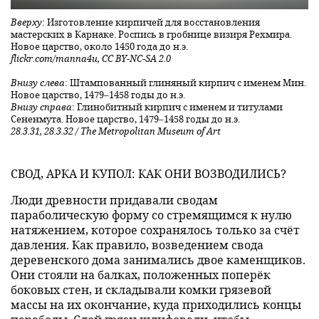
Вверху
: Изготовление кирпичей для восстановления
мастерских в Карнаке. Роспись в гробнице визиря Рехмира.
Новое царство, около 1450 года до н.э.
flickr.com/manna4u, CC BY-NC-SA 2.0
Внизу слева
: Штампованный глиняный кирпич с именем Мин.
Новое царство, 1479–1458 годы до н.э.
Внизу справа
: Глинобитный кирпич с именем и титулами
Сененмута. Новое царство, 1479–1458 годы до н.э.
28.3.31, 28.3.32 / The Metropolitan Museum of Art
СВОД, АРКА И КУПОЛ: КАК ОНИ ВОЗВОДИЛИСЬ?
Люди древности придавали сводам
параболическую форму со стремящимся к нулю
натяжением, которое сохранялось только за счёт
давления. Как правило, возведением свода
деревенского дома занимались двое каменщиков.
Они стояли на балках, положенных поперёк
боковых стен, и складывали комки грязевой
массы на их окончание, куда приходились концы