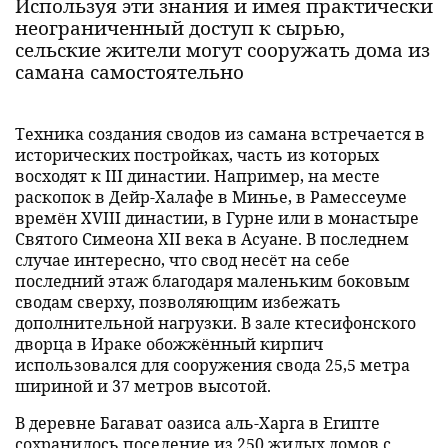
Используя эти знания и имея практически
неограниченный доступ к сырью,
сельские жители могут сооружать дома из
самана самостоятельно
Техника создания сводов из самана встречается в
исторических постройках, часть из которых
восходят к III династии. Например, на месте
раскопок в Дейр-Халафе в Минье, в Рамессеуме
времён XVIII династии, в Гурне или в монастыре
Святого Симеона XII века в Асуане. В последнем
случае интересно, что свод несёт на себе
последний этаж благодаря маленьким боковым
сводам сверху, позволяющим избежать
дополнительной нагрузки. В зале ктесифонского
дворца в Ираке обожжённый кирпич
использовался для сооружения свода 25,5 метра
шириной и 37 метров высотой.
В деревне Багават оазиса аль-Харга в Египте
сохранилось поселение из 250 жилых домов с