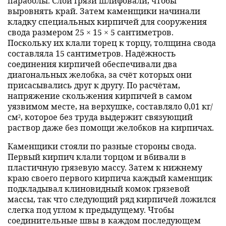
параболы. Слой грязи шлифовали, чтобы
выровнять край. Затем каменщики начинали
кладку специальных кирпичей для сооружения
свода размером 25 × 15 × 5 сантиметров.
Поскольку их клали торец к торцу, толщина свода
составляла 15 сантиметров. Надёжность
соединения кирпичей обеспечивали два
диагональных желобка, за счёт которых они
присасывались друг к другу. По расчётам,
напряжение скольжения кирпичей в самом
уязвимом месте, на верхушке, составляло 0,01 кг/
см², которое без труда выдержит связующий
раствор даже без помощи желобков на кирпичах.
Каменщики стояли по разные стороны свода.
Первый кирпич клали торцом и вбивали в
пластичную грязевую массу. Затем к нижнему
краю своего первого кирпича каждый каменщик
подкладывал клиновидный комок грязевой
массы, так что следующий ряд кирпичей ложился
слегка под углом к предыдущему. Чтобы
соединительные швы в каждом последующем