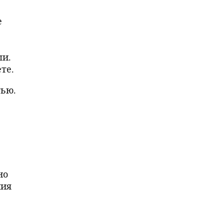
е
ши.
те.
тью.
но
ния