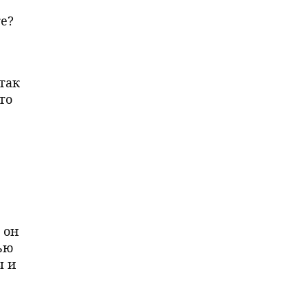
те?
 так
то
 он
ью
ы и