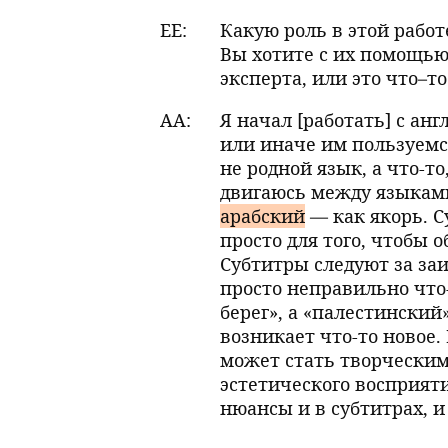
EE:
Какую роль в этой работ
Вы хотите с их помощью
эксперта, или это что–т
AA:
Я начал [работать] с ан
или иначе им пользуемс
не родной язык, а что-то
двигаюсь между языкам
арабский
— как якорь. С
просто для того, чтобы о
Субтитры следуют за за
просто неправильно что-
берег», а «палестинский
возникает что-то новое.
может стать творческим
эстетического восприят
нюансы и в субтитрах, и