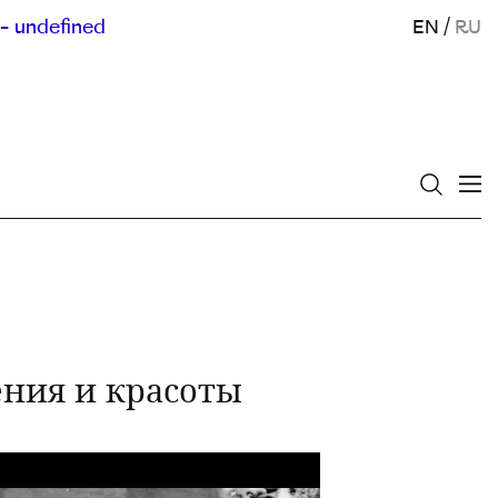
- undefined
EN
/
RU
ения и красоты