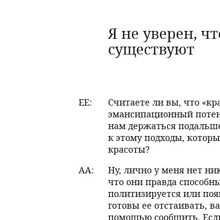
Я не уверен, ч
существуют
EE:
Считаете ли вы, что «кр
эмансипационный потен
нам держаться подальше
к этому подходы, котор
красоты?
AA:
Ну, лично у меня нет ни
что они правда способны
политизируется или появ
готовы ее отстаивать, ва
помощью сообщить. Если