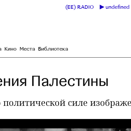
(EE) RADIO
undefined 
а
Кино
Места
Библиотека
ения Палестины
о политической силе изображ