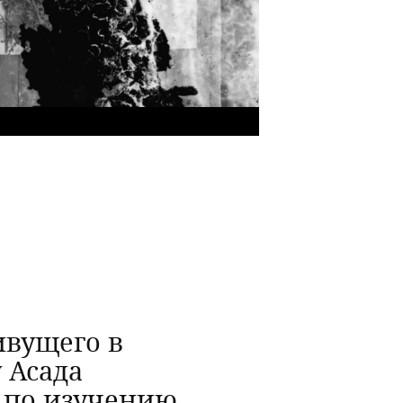
ивущего в
 Асада
х по изучению