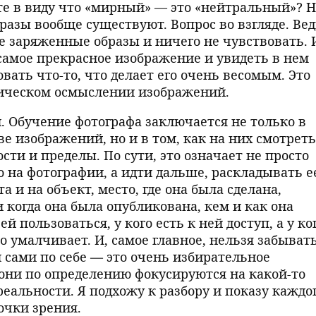
е в виду что «мирный» — это «нейтральный»? Н
разы вообще существуют. Вопрос во взгляде. Ве
е заряженные образы и ничего не чувствовать. 
 самое прекрасное изображение и увидеть в нем
вать что-то, что делает его очень весомым. Это
тическом осмыслении изображений.
. Обучение фотографа заключается не только в
 изображений, но и в том, как на них смотреть
сти и пределы. По сути, это означает не просто
о на фотографии, а идти дальше, раскладывать е
а и на объект, место, где она была сделана,
и когда она была опубликована, кем и как она
й пользоваться, у кого есть к ней доступ, а у ко
то умалчивает. И, самое главное, нельзя забывать
 сами по себе — это очень избирательное
они по определению фокусируются на какой-то
еальности. Я подхожу к разбору и показу каждо
очки зрения.