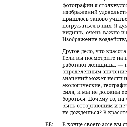
фотографии я столкнулся
изображений удовольств
пришлось заново учить
погружаться в них. Я ду
видишь, очень важно и м
Изображение воздействуе
Другое дело, что красот
Если вы посмотрите на 
работают женщины, — то
определенным значением
значений может нести и
экологические, географи
сила, и мы не должны ее
бороться. Почему то, н
быть отторгающим и печ
не дождешься? В красот
EE:
В конце своего эссе вы 