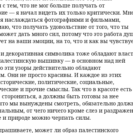
 с тем, что не мог больше получать от
ие — я начал видеть их только критически. Мн
ся наслаждаться фотографиями и фильмами,
маю, что получать удовольствие от того, что ты
ожет дать много сил, потому что это работа ду
т на ваши эмоции, на то, что и как вы чувствуе
а и декоративная символика тоже обладают влас
палестинскую вышивку — в основном над ней
 эти узоры действительно обладают
. Они не просто красивы. И каждое из этих
сторические, политические, социальные,
ческие и прочие смыслы. Так что в красоте есть
 сторониться, а должны быть готовы за нее
а что мы вынуждены смотреть, обязательно долж
альным, от чего ничего кроме слез и раздраже
е и природе можно черпать силы.
спрашиваете, может ли образ палестинского