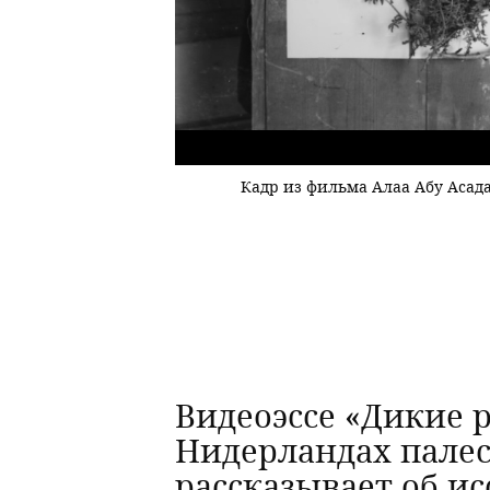
Кадр из фильма Алаа Абу Асад
Видеоэссе «Дикие 
Нидерландах палес
рассказывает об и