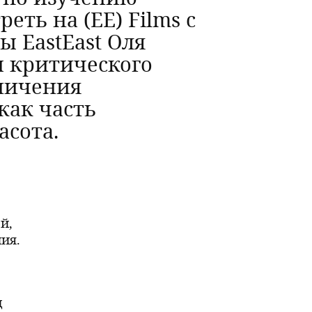
ть на (EE) Films с
ы EastEast Оля
ы критического
ничения
как часть
асота.
й,
ия.
д