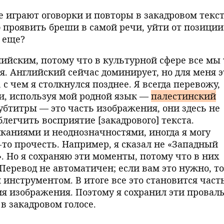
е играют оговорки и повторы в закадровом текс
 проявить бреши в самой речи, уйти от позиции
о еще?
глийским, потому что в культурной сфере все мы
я. Английский сейчас доминирует, но для меня э
, с чем я столкнулся позднее. Я всегда перевожу,
и, используя мой родной язык —
палестинский
убтитры — это часть изображения, они здесь не
блегчить восприятие [закадрового] текста.
иканиями и неоднозначностями, иногда я могу
то прочесть. Например, я сказал не «Западный
». Но я сохраняю эти моменты, потому что в них
 Перевод не автоматичен; если вам это нужно, то
 инструментом. В итоге все это становится част
ия изображения. Поэтому я сохранил эти провал
 в закадровом голосе.