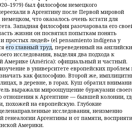
1920–1979) был философом немецкого
переехали в Аргентину после Первой мировой
а немецком, что оказалось очень кстати для
ета. Западная философия разочаровала его свое
часть жизни он посвятил попыткам понять
 простых людей» (el pensamiento indígena y
ся
его главный труд
, переведенный на английск
оего исследования, выделяя два подхода к
й Америке (América): официальный и частный.
изучение в университете европейских проблем 
означать как философию. Второй же, имплицитн
улицах, в деревне, в горах. Куш обратил внимани
Гегель выражали мироощущение буржуазии своег
о отношения к Аргентине — бывшей колонии, гд
и, похожей на европейскую. Глубокие
 целенаправленные исследования, неизменно
й генеалогии Аргентины и от памяти, восприяти
инской Америки.