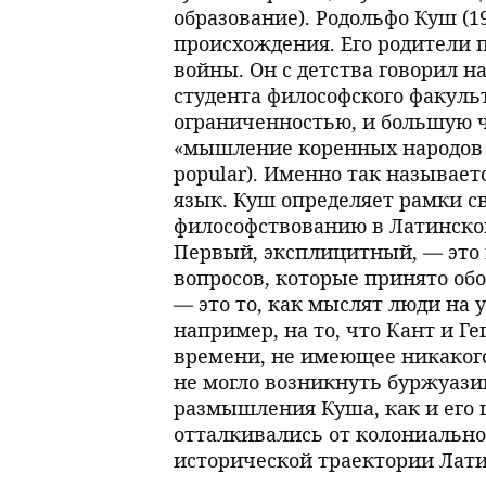
образование). Родольфо Куш (
происхождения. Его родители 
войны. Он с детства говорил н
студента философского факульт
ограниченностью, и большую 
«мышление коренных народов и
popular). Именно так называет
язык. Куш определяет рамки св
философствованию в Латинско
Первый, эксплицитный, — это 
вопросов, которые принято об
— это то, как мыслят люди на 
например, на то, что Кант и 
времени, не имеющее никаког
не могло возникнуть буржуази
размышления Куша, как и его
отталкивались от колониально
исторической траектории Лат