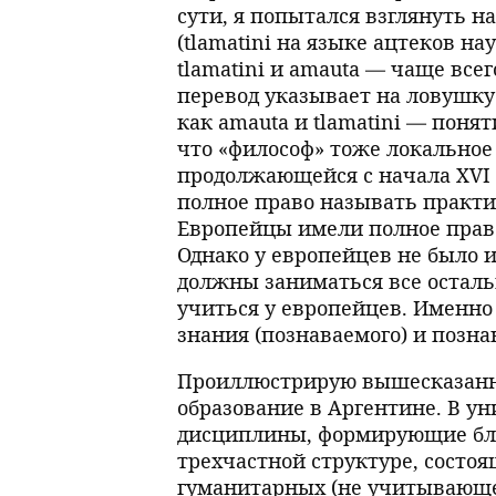
сути, я попытался взглянуть н
(tlamatini на языке ацтеков на
tlamatini и amauta — чаще всег
перевод указывает на ловушку
как amauta и tlamatini — поня
что «философ» тоже локальное
продолжающейся с начала XVI 
полное право называть практ
Европейцы имели полное прав
Однако у европейцев не было и
должны заниматься все остальн
учиться у европейцев. Именно 
знания (познаваемого) и позна
Проиллюстрирую вышесказанно
образование в Аргентине. В у
дисциплины, формирующие бло
трехчастной структуре, состо
гуманитарных (не учитывающе