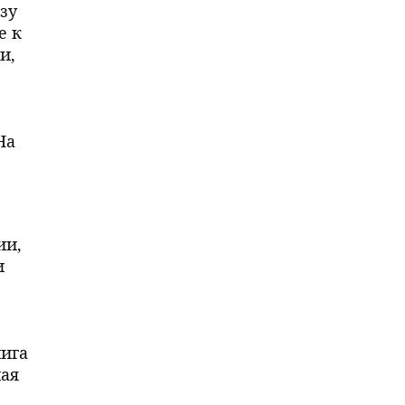
зу
е к
и,
На
ии,
и
нига
ная