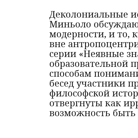
Деколониальные ис
Миньоло обсуждают
модерности, и то,
вне антропоцентри
серии «Неявные зн
образовательной 
способам понимани
бесед участники п
философской истор
отвергнуты как ир
возможность быть