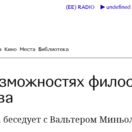
(EE) RADIO
undefined 
а
Кино
Места
Библиотека
озможностях фило
ва
 беседует с Вальтером Миньо