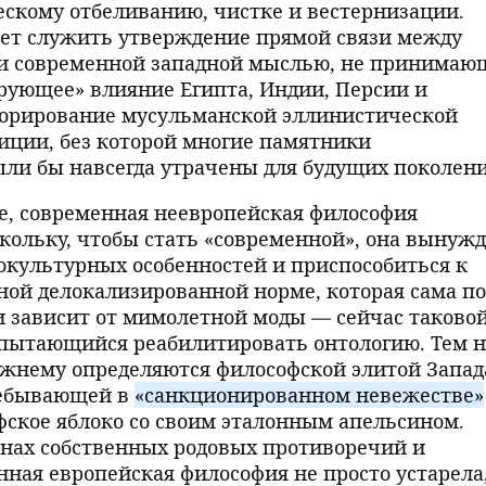
ескому отбеливанию, чистке и вестернизации.
ет служить утверждение прямой связи между
и современной западной мыслью, не принимаю
рующее» влияние Египта, Индии, Персии и
гнорирование мусульманской эллинистической
иции, без которой многие памятники
ли бы навсегда утрачены для будущих поколен
ике, современная неевропейская философия
кольку, чтобы стать «современной», она вынуж
нокультурных особенностей и приспособиться к
ой делокализированной норме, которая сама по
 зависит от мимолетной моды — сейчас таково
 пытающийся реабилитировать онтологию. Тем н
жнему определяются философской элитой Запад
пребывающей в
«санкционированном невежестве»
ское яблоко со своим эталонным апельсином.
снах собственных родовых противоречий и
нная европейская философия не просто устарела