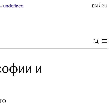
- undefined
EN
/
RU
софии и
ло