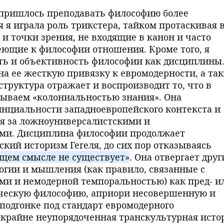
пришлось преподавать философию более
я я играла роль трикстера, тайком протаскивая 
 и точки зрения, не входящие в канон и часто
ющие к философии отношения. Кроме того, я
ть и объективность философии как дисциплины
на ее жесткую привязку к евромодерности, а та
 структура отражает и воспроизводит то, что в
ываем «колониальностью знания». Она
нциальности западноевропейского контекста и
ия за ложноуниверсалистскими и
ми. Дисциплина философии продолжает
кий историзм Гегеля, до сих пор отказываясь
бщем смысле не существует»
. Она отвергает друг
огии и мышления (как правило, связанные с
ми и немодерной темпоральностью) как пред- и
ческую философию, априори несовершенную и
одгонке под стандарт евромодерного
 крайне неупорядоченная транскультурная исто