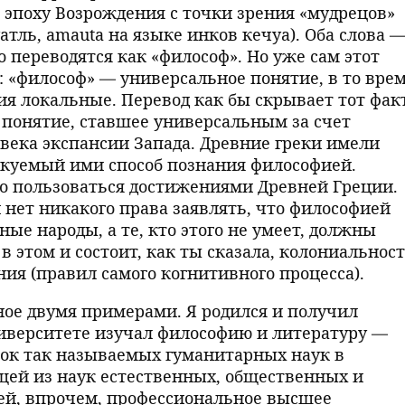
а эпоху Возрождения с точки зрения «мудрецов»
уатль, amauta на языке инков кечуа). Оба слова 
о переводятся как «философ». Но уже сам этот
: «философ» — универсальное понятие, в то вре
тия локальные. Перевод как бы скрывает тот факт
 понятие, ставшее универсальным за счет
века экспансии Запада. Древние греки имели
икуемый ими способ познания философией.
о пользоваться достижениями Древней Греции.
 нет никакого права заявлять, что философией
ые народы, а те, кто этого не умеет, должны
в этом и состоит, как ты сказала, колониальнос
ния (правил самого когнитивного процесса).
е двумя примерами. Я родился и получил
ниверситете изучал философию и литературу —
к так называемых гуманитарных наук в
ящей из наук естественных, общественных и
й, впрочем, профессиональное высшее