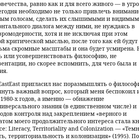
вечества, равно как и для всего живого — в угро
егодня необходимо не только привлечь внимани
ым голосам, сделать их слышимыми и видимым
зонтального диалога между ними, не нуждаясь в
вромодерности, хотя и не исключая при этом
й критической мыслью, после того как ей будут
ьма скромные масштабы и она будет усмирена. 
ть или усовершенствовать философию, не
ентации, но скорее вспомнить, для чего была и
ия.
astEast пригласил нас поразмышлять о философ
мянуть важный вопрос, который меня беспокоил 
 1980-х годов, а именно — обнажение
иверсального знания (в единственном числе) и
тодов контроля над закреплением «верного и
татом моего продолжительного интереса стала к
e: Literacy, Territoriality and Colonization — «Тем
ть, территориальность и колонизация» (1995). По