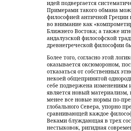
идей подвергается систематич
Примерами такого обмана мож
философией античной Греции 
во внимание как «компромети
Ближнего Востока; а также и
андалузской философской трад
древнегреческой философии бы
Более того, согласно этой лог
оказывается оксюмороном, пос
отказаться от собственных эт
некоей общепринятой однородн
себе подвержена изменениям и
является новый материализм,
менее все новые нормы по-пре
глобального Севера, упорно 
сравнивающей каждое философ
Веками блуждающая в трех со
нестыковок, ригидная совреме