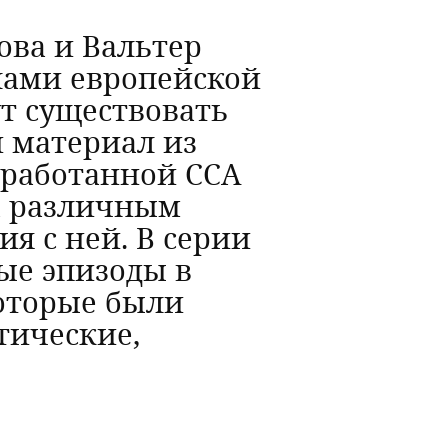
ова и Вальтер
лами европейской
ут существовать
й материал из
азработанной CCA
а различным
я с ней. В серии
ые эпизоды в
оторые были
тические,