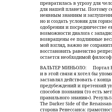
превратилась в угрозу для чело
для нашей планеты. Поэтому с
неявным знаниям и заглушенн
но и создать условия для гори
одобрении и посредничестве е
возможности диалога с западно
возвращены ее подлинные вес
мой взгляд, важно не сохрани
восстановить равенство репрез
остается необходимой философ
ВАЛЬТЕР МИНЬОЛО:
Портал E
и в этой связи я хотел бы упо
заставлял действовать с конца
предубеждений и претензий ун
способов познания (то есть ме
правильного знания»). Резуль
The Darker Side of the Renaissanc
сторона Ренессанса: грамотнос