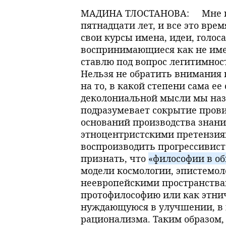
МАДИНА ТЛОСТАНОВА:
Мне 
пятнадцати лет, и все это врем
свои курсы имена, идеи, голоса
воспринимающиеся как не име
ставлю под вопрос легитимнос
Нельзя не обратить внимания 
на то, в какой степени сама ее
деколониальной мысли мы наз
подразумевает сокрытие прови
оснований производства знан
этноцентристскими претензия
воспроизводить прогрессивистс
признать, что
«филоcофии в о
модели космологии, эпистемол
неевропейскими пространства
протофилософию или как этни
нуждающуюся в улучшении, в п
рационализма. Таким образом,