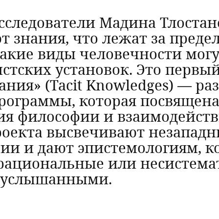
следователи Мадина Тлостан
 знания, что лежат за преде
 какие виды человечности мог
стских установок. Это первы
ания» (Tacit Knowledges) — р
программы, которая посвящен
я философии и взаимодействи
роекта высвечивают незападн
ии и дают эпистемологиям, к
рациональные или несистема
 услышанными.